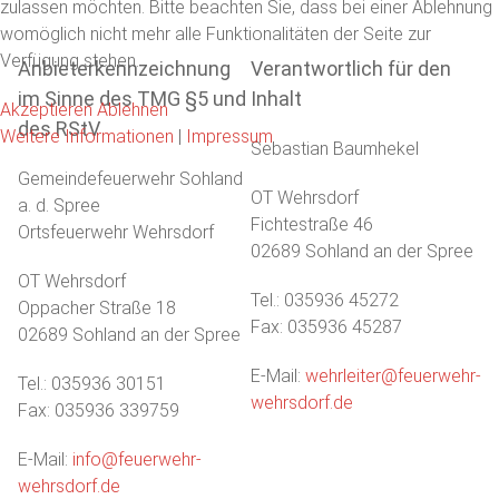
zulassen möchten. Bitte beachten Sie, dass bei einer Ablehnung
womöglich nicht mehr alle Funktionalitäten der Seite zur
Verfügung stehen.
Anbieterkennzeichnung
Verantwortlich für den
im Sinne des TMG §5 und
Inhalt
Akzeptieren
Ablehnen
des RStV
Weitere Informationen
|
Impressum
Sebastian Baumhekel
Gemeindefeuerwehr Sohland
OT Wehrsdorf
a. d. Spree
Fichtestraße 46
Ortsfeuerwehr Wehrsdorf
02689 Sohland an der Spree
OT Wehrsdorf
Tel.: 035936 45272
Oppacher Straße 18
Fax: 035936 45287
02689 Sohland an der Spree
E-Mail:
wehrleiter@feuerwehr-
Tel.: 035936 30151
wehrsdorf.de
Fax: 035936 339759
E-Mail:
info@feuerwehr-
wehrsdorf.de