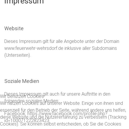
Impressum
Website
Dieses Impressum gilt für alle Angebote unter der Domain
www.feuerwehr-wehrsdorf.de inklusive aller Subdomains
(Unterseiten).
Soziale Medien
Dieses Impressum gilt auch für unsere Auftritte in den
Wir benutzen Cookies
folgenden sozialen Medien:
Wir nutzen Cookies auf unserer Website. Einige von ihnen sind
essenziell für den Betrieb der Seite, während andere uns helfen,
Facebook: https://www.facebook.com/profile.php?
diese Website und die Nutzererfahrung zu verbessern (Tracking
id=100071222823423
Cookies). Sie können selbst entscheiden, ob Sie die Cookies