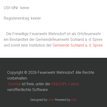
USt-IdNr.: keine
Registereintrag: keiner
Die Freiwillige Feuerwehr Wehrsdorf ist als Ortsfeuerwehr
ein Bestandteil der Gemeindefeuerwehr Sohland a. d. Spree
und somit eine Institution der
Gemeinde Sohland a. d. Spree
.
Copyright © 2026 Feuerwehr Wehrsdorf. Alle Rechte
vorbehalten.
Joomla!
ist freie, unter der
GNU/GPL-Lizenz
veröffentlichte Software.
Designed by
sinci
Powered by
Ulkit